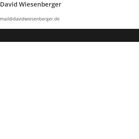
David Wiesenberger
Zum
Inhalt
mail@davidwiesenberger.de
springen